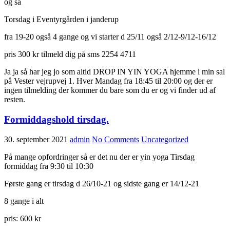
og så
Torsdag i Eventyrgården i janderup
fra 19-20 også 4 gange og vi starter d 25/11 også 2/12-9/12-16/12
pris 300 kr tilmeld dig på sms 2254 4711
Ja ja så har jeg jo som altid DROP IN YIN YOGA hjemme i min sal
på Vester vejrupvej 1. Hver Mandag fra 18:45 til 20:00 og der er
ingen tilmelding der kommer du bare som du er og vi finder ud af
resten.
Formiddagshold tirsdag.
30. september 2021
admin
No Comments
Uncategorized
På mange opfordringer så er det nu der er yin yoga Tirsdag
formiddag fra 9:30 til 10:30
Første gang er tirsdag d 26/10-21 og sidste gang er 14/12-21
8 gange i alt
pris: 600 kr