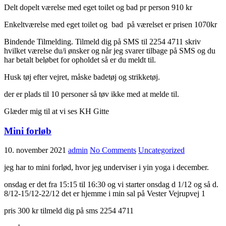
Delt dopelt værelse med eget toilet og bad pr person 910 kr
Enkeltværelse med eget toilet og bad på værelset er prisen 1070kr
Bindende Tilmelding. Tilmeld dig på SMS til 2254 4711 skriv
hvilket værelse du/i ønsker og når jeg svarer tilbage på SMS og du
har betalt beløbet for opholdet så er du meldt til.
Husk tøj efter vejret, måske badetøj og strikketøj.
der er plads til 10 personer så tøv ikke med at melde til.
Glæder mig til at vi ses KH Gitte
Mini forløb
10. november 2021
admin
No Comments
Uncategorized
jeg har to mini forlød, hvor jeg underviser i yin yoga i december.
onsdag er det fra 15:15 til 16:30 og vi starter onsdag d 1/12 og så d.
8/12-15/12-22/12 det er hjemme i min sal på Vester Vejrupvej 1
pris 300 kr tilmeld dig på sms 2254 4711