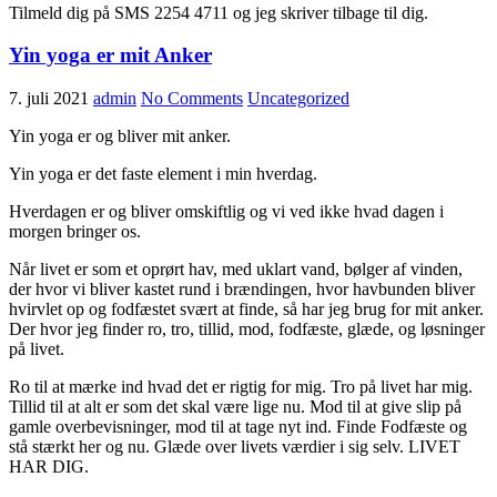
Tilmeld dig på SMS 2254 4711 og jeg skriver tilbage til dig.
Yin yoga er mit Anker
7. juli 2021
admin
No Comments
Uncategorized
Yin yoga er og bliver mit anker.
Yin yoga er det faste element i min hverdag.
Hverdagen er og bliver omskiftlig og vi ved ikke hvad dagen i
morgen bringer os.
Når livet er som et oprørt hav, med uklart vand, bølger af vinden,
der hvor vi bliver kastet rund i brændingen, hvor havbunden bliver
hvirvlet op og fodfæstet svært at finde, så har jeg brug for mit anker.
Der hvor jeg finder ro, tro, tillid, mod, fodfæste, glæde, og løsninger
på livet.
Ro til at mærke ind hvad det er rigtig for mig. Tro på livet har mig.
Tillid til at alt er som det skal være lige nu. Mod til at give slip på
gamle overbevisninger, mod til at tage nyt ind. Finde Fodfæste og
stå stærkt her og nu. Glæde over livets værdier i sig selv. LIVET
HAR DIG.