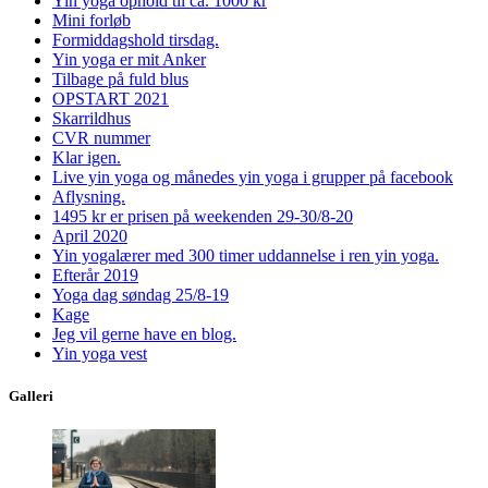
Yin yoga ophold til ca. 1000 kr
Mini forløb
Formiddagshold tirsdag.
Yin yoga er mit Anker
Tilbage på fuld blus
OPSTART 2021
Skarrildhus
CVR nummer
Klar igen.
Live yin yoga og månedes yin yoga i grupper på facebook
Aflysning.
1495 kr er prisen på weekenden 29-30/8-20
April 2020
Yin yogalærer med 300 timer uddannelse i ren yin yoga.
Efterår 2019
Yoga dag søndag 25/8-19
Kage
Jeg vil gerne have en blog.
Yin yoga vest
Galleri