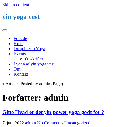
Skip to content
yin yoga vest
Forside
Hold
Drop in Yin Yoga
Events
Opskrifter
Lyden af yin yoga vest
Om
Kontakt
»
Articles Posted by admin
(Page)
Forfatter:
admin
Gitte Hvad er det yin power yoga godt for ?
7. juni 2022
admin
No Comments
Uncategorized