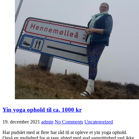
Yin yoga ophold til ca. 1000 kr
19. december 2021
admin
No Comments
Uncategorized
Har pudslet med at flere har råd til at opleve et yin yoga ophold.
Også en mulighed for at tage afsted med god samvittighed ved ikke