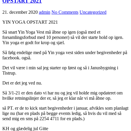
OPSTART 2021
21. december 2020
admin
No Comments
Uncategorized
YIN YOGA OPSTART 2021
Så snart Yin Yoga Vest må åbne op igen (også med et
forsamlingsforbud med 10 personer) så vil der starte hold op igen.
Yin yoga er godt for krop og sjæl.
Så følg endelige med på Yin yoga vest siden under begivenheder på
facebook. også.
Det vil være i min sal jeg starter op først og så i Janusbygning i
Tistrup.
Det er det jeg ved nu.
Så 3/1-21 er den dato vi har nu og jeg vil holde mig opdateret om
hvilke retningslinjer der er, så jeg er klar når vi må åbne op.
så PT. er de to kick start begivenheder i januar, afvikles som planlagt
lige nu (har en plads på begge events ledig, så hvis du vil med så
send mig en sms på 2254 4711 for en plads.)
KH og glædelig jul Gitte