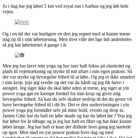
Jo i dag har jeg løbet 5 km ved royal run i Aarhus og jeg løb hele
vejen.
Og i en tid der var hurtigere en den jeg regnet med at kunne træne
mig op til i min løbetræning. Men livet ville det lige lidt anderledes
så jeg har løbetrænet 4 gange i år
Men jeg har lavet min yoga og har især haft fokus på elasticitet og
plads til vejertrækning og styrke til mit afsæt i min egen praksis. Så
der var styrke og bevægelse frihed til at løbe. Og jeg er ikke smadret
i min krop. jojo jeg svedte og det var da hårdt og jeg fik farve i
ansigtet. Jeg siger ikke du skal løbe uden at træne, jeg siger at yin
power yoga gør en kæmpe forskel for min krop og giver mig
bevægelse frihed. Så kan du selv skalere ned/op til det du gerne vil
have bevægelse frihed til i dit liv. Det er den undervisningen i yin
power yoga jeg formidler selv på mine hold, events og drop in.
Jamen Gitte har du haft en løbe skade og har du løbet før ? Yep jeg
har løbet for år tilbage og ja jeg har haft en fiber og har ikke kunne
løbet længe. Jeg har haft et knæ der drillede hver gang jeg startede
op igen. Men med en yin power praksis hver dag og med
kendskabet til smerte er det her muligt for mig at løbe i dag. Og jeg